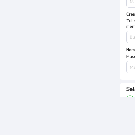
Crea
Tuli
meny
Nom
Masu
Sel
Pa
Tota