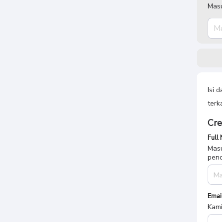
Masu
Isi 
terk
Cre
Full
Masu
penc
Emai
Kami