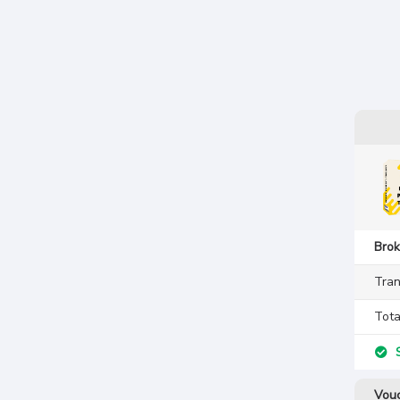
Brok
Tran
Tota
S
Vouc