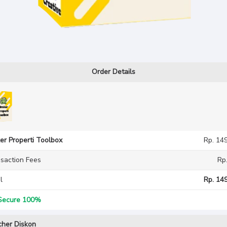
Order Details
er Properti Toolbox
Rp. 14
saction Fees
Rp
l
Rp. 149
ecure 100%
her Diskon